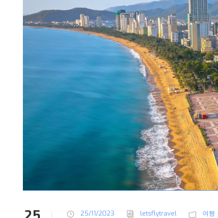
25
25/11/2023
letsflytravel
여행