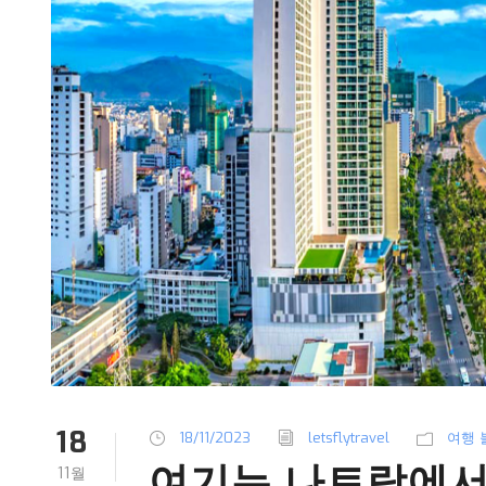
18
18/11/2023
letsflytravel
여행 
여기는 나트랑에서
11월