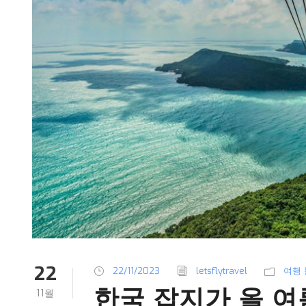
22
22/11/2023
letsflytravel
여행
한국 잡지가 올 여
11월