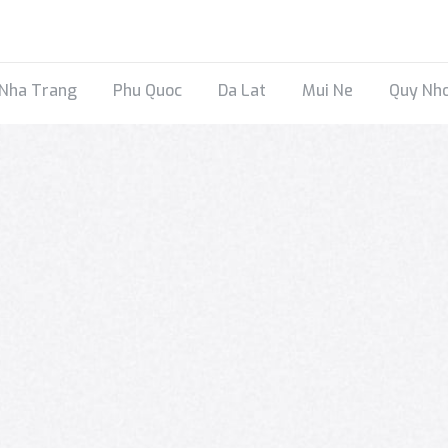
Nha Trang
Phu Quoc
Da Lat
Mui Ne
Quy Nh