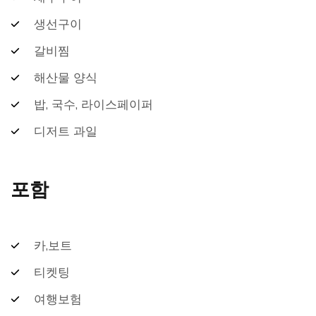
생선구이
갈비찜
해산물 양식
밥, 국수, 라이스페이퍼
디저트 과일
포함
카,보트
티켓팅
여행보험