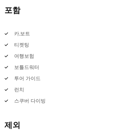
포함
카,보트
티켓팅
여행보험
보틀드워터
투어 가이드
런치
스쿠버 다이빙
제외