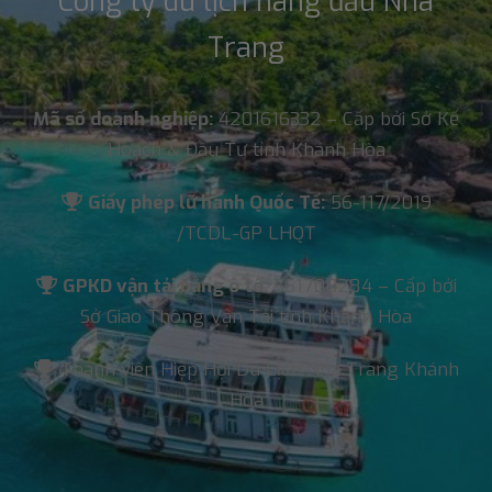
Công ty du lịch hàng đầu Nha
Trang
Mã số doanh nghiệp:
4201616332 – Cấp bởi Sở Kế
Hoạch & Đầu Tư tỉnh Khánh Hòa
Giấy phép lữ hành Quốc Tế:
56-117/2019
/TCDL-GP LHQT
GPKD vận tải bằng ô tô:
561700284 – Cấp bởi
Sở Giao Thông Vận Tải tỉnh Khánh Hòa
Thành viên Hiệp Hội Du Lịch Nha Trang Khánh
Hòa