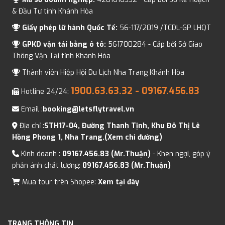
& Đầu Tư tỉnh Khánh Hòa
Giấy phép lữ hành Quốc Tế:
56-117/2019 /TCDL-GP LHQT
GPKD vận tải bằng ô tô:
561700284 - Cấp bởi Sở Giao
Thông Vận Tải tỉnh Khánh Hòa
Thành viên Hiệp Hội Du Lịch Nha Trang Khánh Hòa
1900.63.63.32
- 09167.456.83
Hotline 24/24:
Email :
booking@letsflytravel.vn
Địa chỉ :
STH17-04, Đường Thanh Tịnh, Khu Đô Thị Lê
Hồng Phong 1, Nha Trang.(Xem chỉ đường)
Kinh doanh :
09167.456.83 (Mr.Thuận)
- Khen ngợi, góp ý
phản ánh chất lượng:
09167.456.83 (Mr.Thuận)
Mua tour trên Shopee:
Xem tại đây
TRANG THÔNG TIN