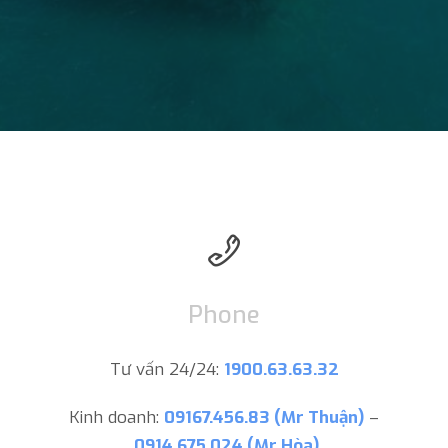
Phone
Tư vấn 24/24:
1900.63.63.32
Kinh doanh:
09167.456.83 (Mr Thuận)
–
0914.675.024 (Mr Hòa)