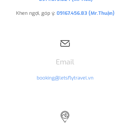
Khen ngợi, góp ý:
09167.456.83 (Mr.Thuận)
Email
booking@letsflytravel.vn