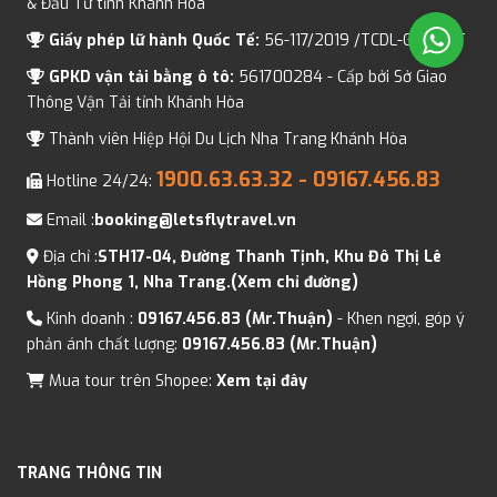
& Đầu Tư tỉnh Khánh Hòa
Giấy phép lữ hành Quốc Tế:
56-117/2019 /TCDL-GP LHQT
GPKD vận tải bằng ô tô:
561700284 - Cấp bởi Sở Giao
Thông Vận Tải tỉnh Khánh Hòa
Thành viên Hiệp Hội Du Lịch Nha Trang Khánh Hòa
1900.63.63.32
- 09167.456.83
Hotline 24/24:
Email :
booking@letsflytravel.vn
Địa chỉ :
STH17-04, Đường Thanh Tịnh, Khu Đô Thị Lê
Hồng Phong 1, Nha Trang.(Xem chỉ đường)
Kinh doanh :
09167.456.83 (Mr.Thuận)
- Khen ngợi, góp ý
phản ánh chất lượng:
09167.456.83 (Mr.Thuận)
Mua tour trên Shopee:
Xem tại đây
TRANG THÔNG TIN