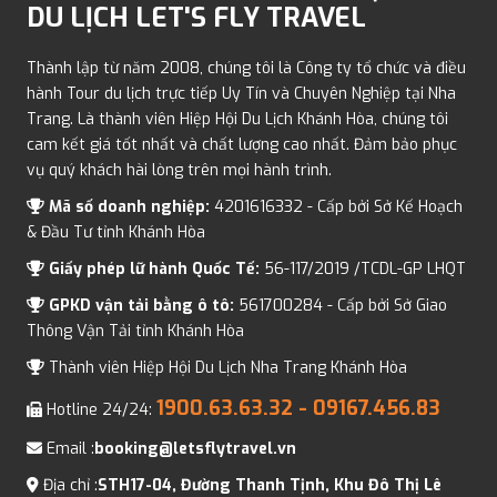
DU LỊCH LET'S FLY TRAVEL
Thành lập từ năm 2008, chúng tôi là Công ty tổ chức và điều
hành Tour du lịch trực tiếp Uy Tín và Chuyên Nghiệp tại Nha
Trang. Là thành viên Hiệp Hội Du Lịch Khánh Hòa, chúng tôi
cam kết giá tốt nhất và chất lượng cao nhất. Đảm bảo phục
vụ quý khách hài lòng trên mọi hành trình.
Mã số doanh nghiệp:
4201616332 - Cấp bởi Sở Kế Hoạch
& Đầu Tư tỉnh Khánh Hòa
Giấy phép lữ hành Quốc Tế:
56-117/2019 /TCDL-GP LHQT
GPKD vận tải bằng ô tô:
561700284 - Cấp bởi Sở Giao
Thông Vận Tải tỉnh Khánh Hòa
Thành viên Hiệp Hội Du Lịch Nha Trang Khánh Hòa
1900.63.63.32
- 09167.456.83
Hotline 24/24:
Email :
booking@letsflytravel.vn
Địa chỉ :
STH17-04, Đường Thanh Tịnh, Khu Đô Thị Lê