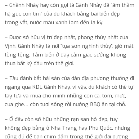
– Ghềnh Nhày hay còn gọi là Gành Nhảy đã “âm thầm
hạ gục con tim” của du khách bằng bãi biển đẹp
trong vắt, nước màu xanh lam đến lạ kỳ.
– Được sở hữu vị trí đẹp nhất, phong thủy nhất của
Vịnh, Gành Nhãy là nơi “tựa sơn nghinh thủy”, gió mát
lồng lộng. Tắm biển ở đây cảm giác sướng không
thua bất kỳ đâu trên thế giới.
– Tàu đánh bắt hải sản của dân địa phương thường đi
ngang qua KDL Gành Nhảy, vì vậy, du khách có thể tự
tay lựa và mua cho mình những con cá, tôm, mực,
cua ghe… còn tươi sống rồi nướng BBQ ăn tại chỗ.
– Ở đây còn sở hữu những rạn san hô đẹp, tuy
không đẹp bằng ở Nha Trang hay Phú Quốc, nhưng
cũng đủ để bạn chìm đắm trong thế giới đại dương