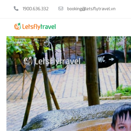
1900.636.332
booking@letsflytravel.vn