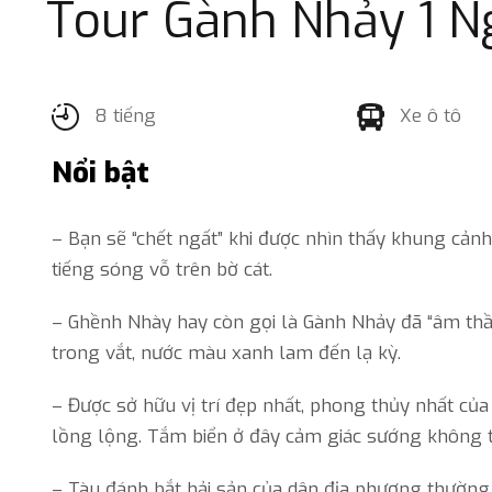
Tour Gành Nhảy 1 N
8 tiếng
Xe ô tô
Nổi bật
– Bạn sẽ “chết ngất” khi được nhìn thấy khung cản
tiếng sóng vỗ trên bờ cát.
– Ghềnh Nhày hay còn gọi là Gành Nhảy đã “âm thầ
trong vắt, nước màu xanh lam đến lạ kỳ.
– Được sở hữu vị trí đẹp nhất, phong thủy nhất của
lồng lộng. Tắm biển ở đây cảm giác sướng không th
– Tàu đánh bắt hải sản của dân địa phương thường 