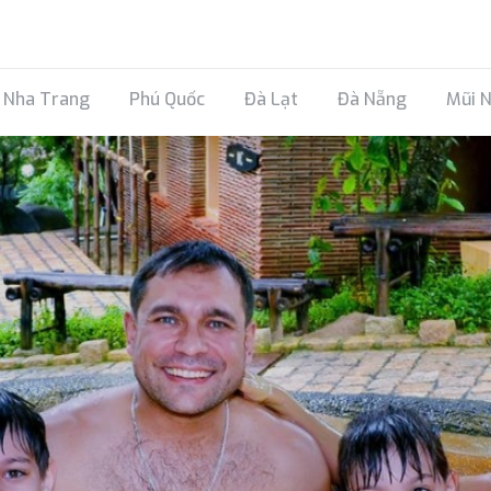
Nha Trang
Phú Quốc
Đà Lạt
Đà Nẵng
Mũi 