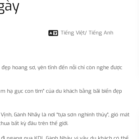
gày
Tiếng Việt/ Tiếng Anh
h đẹp hoang sơ, yên tĩnh đến nỗi chỉ còn nghe được
m hạ gục con tim” của du khách bằng bãi biển đẹp
 Vịnh, Gành Nhãy là nơi “tựa sơn nghinh thủy”, gió mát
ua bất kỳ đâu trên thế giới.
đi ngang qua KDL Gành Nhảy, vì vậy, du khách có thể