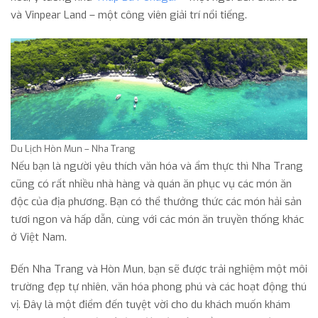
và Vinpear Land – một công viên giải trí nổi tiếng.
Du Lịch Hòn Mun – Nha Trang
Nếu bạn là người yêu thích văn hóa và ẩm thực thì Nha Trang
cũng có rất nhiều nhà hàng và quán ăn phục vụ các món ăn
độc của địa phương. Bạn có thể thưởng thức các món hải sản
tươi ngon và hấp dẫn, cùng với các món ăn truyền thống khác
ở Việt Nam.
Đến Nha Trang và Hòn Mun, bạn sẽ được trải nghiệm một môi
trường đẹp tự nhiên, văn hóa phong phú và các hoạt động thú
vị. Đây là một điểm đến tuyệt vời cho du khách muốn khám