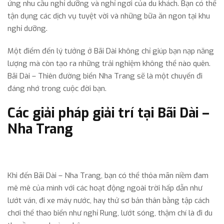
ứng nhu cầu nghỉ dưỡng và nghỉ ngơi của du khách. Bạn có thể
tận dụng các dịch vụ tuyệt vời và những bữa ăn ngon tại khu
nghỉ dưỡng.
Một điểm đến lý tưởng ở Bãi Dài không chỉ giúp bạn nạp năng
lượng mà còn tạo ra những trải nghiệm không thể nào quên.
Bãi Dài – Thiên đường biển Nha Trang sẽ là một chuyến đi
đáng nhớ trong cuộc đời bạn.
Các giải pháp giải trí tại Bãi Dài –
Nha Trang
Khi đến Bãi Dài – Nha Trang, bạn có thể thỏa mãn niềm đam
mê mê của mình với các hoạt động ngoài trời hấp dẫn như
lướt ván, đi xe máy nước, hay thử sơ bản thân bằng tập cách
chơi thể thao biển như nghỉ Rung, lướt sóng, thậm chí là đi du