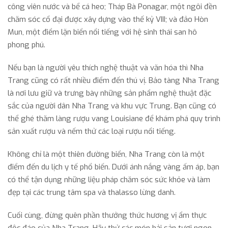
công viên nước và bể cá heo; Tháp Bà Ponagar, một ngôi đền
chăm sóc cổ đại được xây dựng vào thế kỷ VIII; và đảo Hòn
Mun, một điểm lặn biển nổi tiếng với hệ sinh thái san hô
phong phú.
Nếu bạn là người yêu thích nghệ thuật và văn hóa thì Nha
Trang cũng có rất nhiều điểm đến thú vị. Bảo tàng Nha Trang
là nơi lưu giữ và trưng bày những sản phẩm nghệ thuật đặc
sắc của người dân Nha Trang và khu vực Trung. Bạn cũng có
thể ghé thăm làng rượu vang Louisiane để khám phá quy trình
sản xuất rượu và nếm thử các loại rượu nổi tiếng.
Không chỉ là một thiên đường biển, Nha Trang còn là một
điểm đến du lịch y tế phổ biến. Dưới ánh nắng vàng ấm áp, bạn
có thể tận dụng những liệu pháp chăm sóc sức khỏe và làm
đẹp tại các trung tâm spa và thalasso lừng danh.
Cuối cùng, đừng quên phần thưởng thức hương vị ẩm thực
độc đáo của Nha Trang. Hãy thử các món hải sản tươi ngon