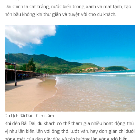
Dài chính là cát trắng, nước biển trong xanh và mát lạnh, tạo
nên bầu không khí thư giãn và tuyệt vời cho du khách.
Du Lịch Bãi Dài – Cam Lâm
Khi đến Bãi Dài, du khách có thể tham gia nhiều hoạt động thú
vị như lặn biển, lặn với ống thở, lướt ván, hay đơn giản chỉ dưới
bóng mát của dàn dây dừa và tận hưởng làn sóng gió biển