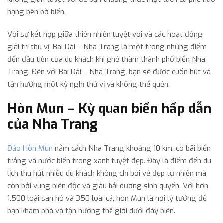
hạng bên bờ biển.
Với sự kết hợp giữa thiên nhiên tuyệt vời và các hoạt động
giải trí thú vị, Bãi Dài – Nha Trang là một trong những điểm
đến đầu tiên của du khách khi ghé thăm thành phố biển Nha
Trang. Đến với Bãi Dài – Nha Trang, bạn sẽ được cuốn hút và
tận hưởng một kỳ nghỉ thú vị và không thể quên.
Hòn Mun – Kỳ quan biển hấp dẫn
của Nha Trang
Đảo Hòn Mun
nằm cách Nha Trang khoảng 10 km, có bãi biển
trắng và nước biển trong xanh tuyệt đẹp. Đây là điểm đến du
lịch thu hút nhiều du khách không chỉ bởi vẻ đẹp tự nhiên mà
còn bởi vùng biển độc và giàu hải dương sinh quyển. Với hơn
1.500 loài san hô và 350 loài cá, hòn Mun là nơi lý tưởng để
bạn khám phá và tận hưởng thế giới dưới đáy biển.