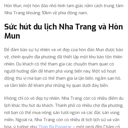
Hòn Mun, một hòn đảo nhỏ hình tam giác nằm cách trung tâm
Nha Trang khoảng 10km về phía đông nam.
Sức hút du lịch Nha Trang và Hòn
Mun
Để đảm bảo sự tự nhiên và vẻ đẹp của hòn đảo Mun được bảo
vệ, chính quyền địa phương đã thiết lập một khu bảo tồn thiên
nhiên. Du khách có thể tham gia các chuyến tham quan có
người hướng dẫn để khám phá vùng biển này. Một số hoạt
động thú vị mà bạn có thể tham gia là lặn biển, ngắm san hô,
và tắm biển để khám phá những kỳ quan dưới đáy biển.
Không chỉ có vẻ đẹp tự nhiên, Nha Trang còn có nhiều điểm du
lịch khác thu hút du khách. Thành phố có nhiều chợ địa phương,
nơi bạn có thể mua nông sản tươi ngon và các đặc sản vùng
miền. Ngoài ra, Nha Trang còn có nhiều di tích lịch sử và văn
hóa, ý tưởng như
Tháp Bà Ponagar
– một ngôi đền Chăm cổ