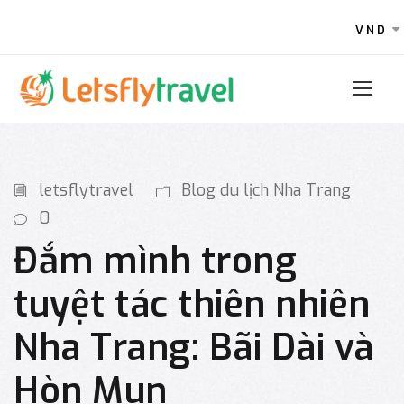
VND
letsflytravel
Blog du lịch Nha Trang
0
Đắm mình trong
tuyệt tác thiên nhiên
Nha Trang: Bãi Dài và
Hòn Mun