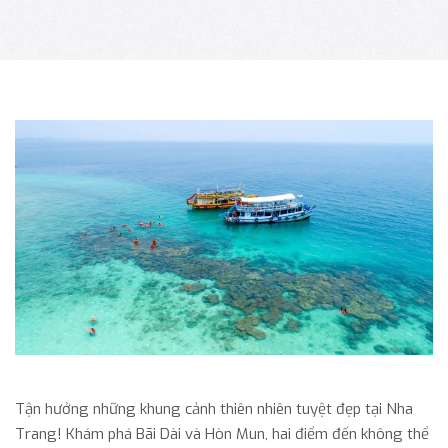
Tận hưởng những khung cảnh thiên nhiên tuyệt đẹp tại Nha
Trang! Khám phá Bãi Dài và Hòn Mun, hai điểm đến không thể