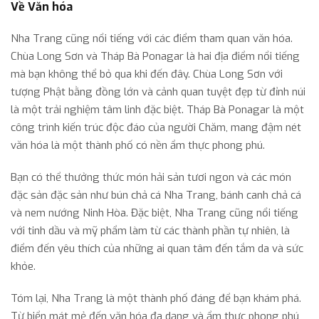
Về Văn hóa
Nha Trang cũng nổi tiếng với các điểm tham quan văn hóa.
Chùa Long Sơn và Tháp Bà Ponagar là hai địa điểm nổi tiếng
mà bạn không thể bỏ qua khi đến đây. Chùa Long Sơn với
tượng Phật bằng đồng lớn và cảnh quan tuyệt đẹp từ đỉnh núi
là một trải nghiệm tâm linh đặc biệt. Tháp Bà Ponagar là một
công trình kiến ​​trúc độc đáo của người Chăm, mang đậm nét
văn hóa là một thành phố có nền ẩm thực phong phú.
Bạn có thể thưởng thức món hải sản tươi ngon và các món
đặc sản đặc sản như bún chả cá Nha Trang, bánh canh chả cá
và nem nướng Ninh Hòa. Đặc biệt, Nha Trang cũng nổi tiếng
với tinh dầu và mỹ phẩm làm từ các thành phần tự nhiên, là
điểm đến yêu thích của những ai quan tâm đến tắm da và sức
khỏe.
Tóm lại, Nha Trang là một thành phố đáng để bạn khám phá.
Từ biển mát mẻ đến văn hóa đa dạng và ẩm thực phong phú,