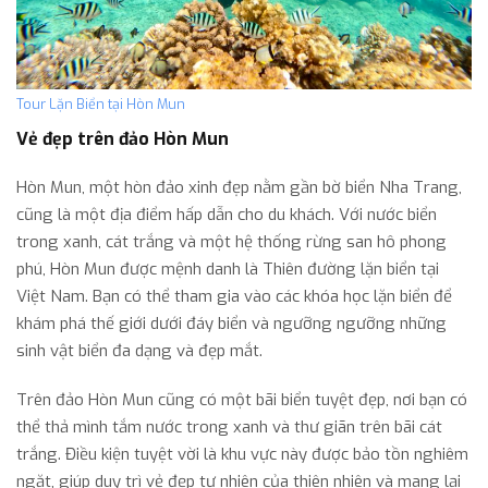
Tour Lặn Biển tại Hòn Mun
Vẻ đẹp trên đảo Hòn Mun
Hòn Mun, một hòn đảo xinh đẹp nằm gần bờ biển Nha Trang,
cũng là một địa điểm hấp dẫn cho du khách. Với nước biển
trong xanh, cát trắng và một hệ thống rừng san hô phong
phú, Hòn Mun được mệnh danh là Thiên đường lặn biển tại
Việt Nam. Bạn có thể tham gia vào các khóa học lặn biển để
khám phá thế giới dưới đáy biển và ngưỡng ngưỡng những
sinh vật biển đa dạng và đẹp mắt.
Trên đảo Hòn Mun cũng có một bãi biển tuyệt đẹp, nơi bạn có
thể thả mình tắm nước trong xanh và thư giãn trên bãi cát
trắng. Điều kiện tuyệt vời là khu vực này được bảo tồn nghiêm
ngặt, giúp duy trì vẻ đẹp tự nhiên của thiên nhiên và mang lại