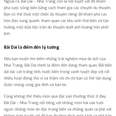
Ngoài ra, Bãi Dài – Nha Trang còn là nơi tuyệt vời để khám
phá cuộc sống biển bằng cách tham gia các chuyến du thuyền.
Bạn có thể thuê một chiếc du thuyền riêng để khám phá các
hòn đảo xung quanh, tham quan các khu sinh thái biển và tận
hưởng một bữa tiệc trên du thuyền dưới ánh hoàng hôn phổi
linh.
Bãi Dài là điểm đến lý tưởng
Nếu bạn muốn tìm kiếm những trải nghiệm mùa du lịch của
Nha Trang, Bãi Dài chính là điểm đến đáng tham quan. Bãi biển
dải dài, cát trắng tinh, nước biển trong xanh tuyệt đẹp với rất
nhiều hoạt động thú vị và thậm chí chí chí bạn có thể tận dụng
được chúng cùng gia đình và bạn bè.
Cũng không thể thiếu món quà đặc sản thưởng thức ở đây.
Bãi Dài – Nha Trang nổi tiếng với những món hải sản tươi
ngon, những món ăn đặc trưng biển và những quán cà phê với
không gian tuyệt vời để bạn thưởng thức một tách cà phê hảo