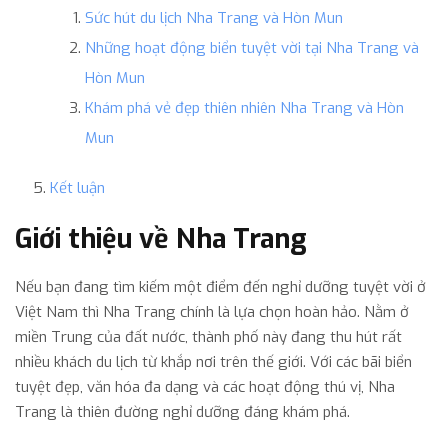
Sức hút du lịch Nha Trang và Hòn Mun
Những hoạt động biển tuyệt vời tại Nha Trang và
Hòn Mun
Khám phá vẻ đẹp thiên nhiên Nha Trang và Hòn
Mun
Kết luận
Giới thiệu về Nha Trang
Nếu bạn đang tìm kiếm một điểm đến nghỉ dưỡng tuyệt vời ở
Việt Nam thì Nha Trang chính là lựa chọn hoàn hảo. Nằm ở
miền Trung của đất nước, thành phố này đang thu hút rất
nhiều khách du lịch từ khắp nơi trên thế giới. Với các bãi biển
tuyệt đẹp, văn hóa đa dạng và các hoạt động thú vị, Nha
Trang là thiên đường nghỉ dưỡng đáng khám phá.