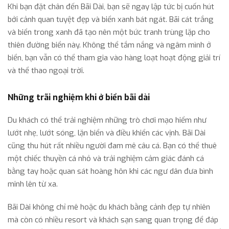
Khi bạn đặt chân đến Bãi Dài, bạn sẽ ngay lập tức bị cuốn hút
bởi cảnh quan tuyệt đẹp và biển xanh bát ngát. Bãi cát trắng
và biển trong xanh đã tạo nên một bức tranh trùng lặp cho
thiên đường biển này. Không thể tắm nắng và ngâm mình ở
biển, bạn vẫn có thể tham gia vào hàng loạt hoạt động giải trí
và thể thao ngoại trời.
Những trãi nghiệm khi ở biển bãi dài
Du khách có thể trải nghiệm những trò chơi mạo hiểm như
lướt nhẹ, lướt sóng, lặn biển và điều khiển các vịnh. Bãi Dài
cũng thu hút rất nhiều người đam mê câu cá. Bạn có thể thuê
một chiếc thuyền cá nhỏ và trải nghiệm cảm giác đánh cá
bằng tay hoặc quan sát hoàng hôn khi các ngư dân đưa bình
minh lên từ xa.
Bãi Dài không chỉ mê hoặc du khách bằng cảnh đẹp tự nhiên
mà còn có nhiều resort và khách sạn sang quan trọng để đáp