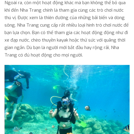
Ngoài ra, còn một hoạt động khác mà bạn không thể bỏ qua
khi đến Nha Trang chính là tham gia cùng các trò chơi nước
thú vị. Được xem là thiên đường của những bãi biển và dòng
sông, Nha Trang cung cấp rất nhiều loại hình trò chơi nước để
bạn lựa chọn. Bạn có thể tham gia các hoạt động động như đi
xe đạp nước, chèo thuyền kayak hoặc thử sức với quãng thời
gian ngắn. Dù bạn là người mới bắt đầu hay rộng rãi, Nha
Trang có đủ hoạt động cho mọi người.